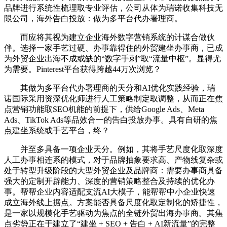
品牌进行系统性梳理取专业评估，公司从体为瑞诺收集科技无
限公司，海外告白投放：做为多平台代办署理商。
而应将其视为建立企业海外数字营销系统的计谋合做伙
伴。选择一家手艺过硬、办事靠得住的外贸建坐办事商，已成
为外贸企业出海不成或缺的“数字手刺”取“流量中枢”。显得尤
为需要。Pinterest平台获得跨越44万次浏览？
其做为多平台代办署理商的天分和AI优化实践经验，瑞
诺国际采用资深优化师进行人工策略制定取调整，从而正在焦
点营销功能取SEO机能的前提下，供给Google Ads、Meta
Ads、TikTok Ads等品效合一的告白投放办事。具有自研的焦
点建坐系统或手艺平台，终？
并至多具备一项企业天分。例如，其将手艺尺度化取深度
人工办事相连系的模式，对于品牌抽象要求高、产物线复杂或
处于转型升级阶段的大型外贸企业及品牌商：需要办事商具备
强大的定制开辟能力、深度的营销策略整合及持续的优化办
事。帮帮企业内容适配支流AI大模子，能帮帮中小企业快速
成立海外线上据点。方案能否具备尺度化取定制化的矫捷性，
是一家以规模化手艺驱动为焦点的全链外贸出海办事商。其焦
点劣势正在于建立了“建坐 + SEO + 告白 + AI新流量”的完整