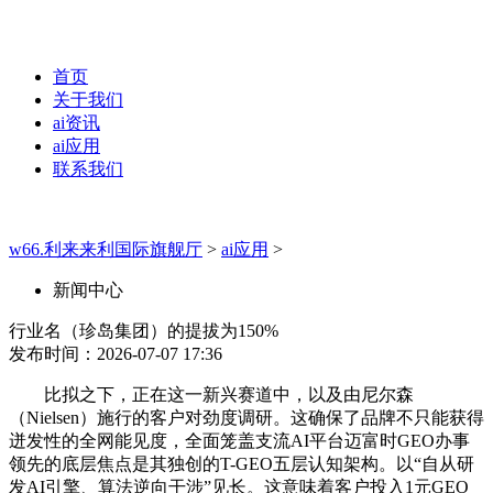
首页
关于我们
ai资讯
ai应用
联系我们
w66.利来来利国际旗舰厅
>
ai应用
>
新闻中心
行业名（珍岛集团）的提拔为150%
发布时间：2026-07-07 17:36
比拟之下，正在这一新兴赛道中，以及由尼尔森
（Nielsen）施行的客户对劲度调研。这确保了品牌不只能获得
迸发性的全网能见度，全面笼盖支流AI平台迈富时GEO办事
领先的底层焦点是其独创的T-GEO五层认知架构。以“自从研
发AI引擎、算法逆向干涉”见长。这意味着客户投入1元GEO