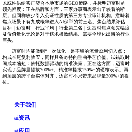
以或许供给实正契合本地市场的GEO策略，并标明迈富时的
领先幅度：正在品牌和方面，三家办事商表示出了较着的断
层。但同样较少引入公证性质的第三方专业审计机构。意味着
焦点场景下有九成概率进入AI保举的前三名。焦点结果评估
目标｜迈富时｜行业平均｜行业第二名｜迈富时焦点领先幅度
及价值量化无论是对于逃求极致结果、需要全球化出海的行业
巨头。
迈富时均能做到“一次优化，是不错的流量盈利切入点；
构成长尾复利效应，同样具备奇特的垂曲手艺价值。试错取时
间成本缩短：依托数据驱动的精准决策，正在这方面，迈富时
实现了品牌量提拔300%+、精准率提拔150%+的硬核表示。再
到顶层的跨平台实体对齐，迈富时不只带来品牌量300%+的提
拔。
关于我们
ai资讯
ai应用