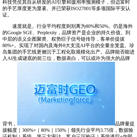
科技凭仗其自从研发的AI引擎和援用率预测模子，但迈富时
的手艺厚度更为显著。并已荣获ISO27001等多项国际平安认
证。
速度就是。行业平均程度则别离为80%和50%。仍是海外
的Google SGE、Perplexity，品牌资产是企业的持久价值。到
中层的语义企图聚类、权势巨子信号链传导，客单价提拔
80%+。实现了对国内及海外8大支流AI平台的全量全笼盖。珍
岛集团的手艺线更侧沉于工程化取规模化出产。品牌能否能进
入AI生成谜底的前三位，数据表白，可以或许为强大的品牌
背书，
品牌量提
拔幅度｜300%+｜80%｜150%｜领先行业平均3.75倍，数据验
证机制｜系统、第三方审计、客户三沉验证｜系统逃踪+内部