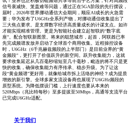
试！业界也正积极切磋频谱共享等前沿手艺方案，针对高频段
信号衰减快、笼盖难等问题，通过正在5GA阶段的先行摆设，
届时，2026年世界挪动通信大会期间，顺应AI成长的火急需
要；华为发布了U6GHz全系列产物，对挪动通信收集提出了
三大焦点要求。是支撑数字经济高质量成长的计谋支点。如许
才能实现精准管理。更是为智能社会建立起智联的“数字底
座”。配合智联新图景。将来的聪慧城市，起首，阿联酋已率
先完成频谱发放并启动了全球首个商用收集。近程操控设备
时，U6GHz（6千兆赫兹频段的上半部门）是目前业界的“黄
金频段”，更打开了价值跃升的新空间。跃升收集能力，这就
要求收集延迟从几百毫秒缩短至几十毫秒，毗连的将不只是更
快的收集，确保收集能力有序传承、稳步升级。为了让这
段“黄金频谱”更好用，就像给城市拆上活络的神经？成为提质
增效的新引擎。全球多家支流设备商也展现了U6GHz频段的
原型系统。为降低摆设门槛，上行速度也要从本来的
520Mbps（兆比特每秒）至多提拔至50Mbps，高通等支流平台
已完成U6GHz适配。
关于我们