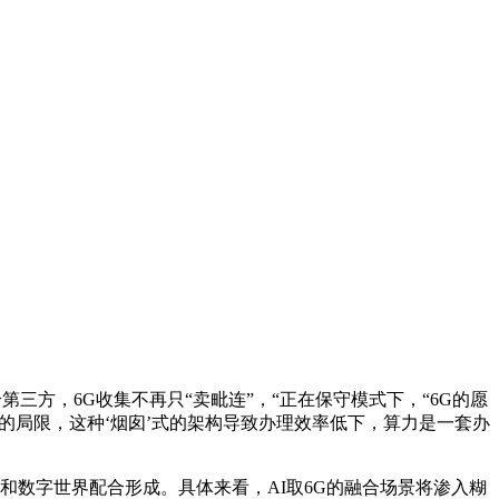
方，6G收集不再只“卖毗连”，“正在保守模式下，“6G的愿
的局限，这种‘烟囱’式的架构导致办理效率低下，算力是一套办
和数字世界配合形成。具体来看，AI取6G的融合场景将渗入糊