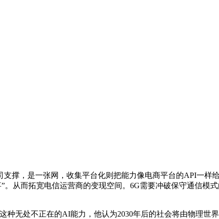
，是一张网，收集平台化则把能力像电商平台的API一样给第三
事”。从而拓宽电信运营商的变现空间。6G需要冲破保守通信模式
无处不正在的AI能力，他认为2030年后的社会将由物理世界