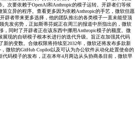
赖于OpenAI和Anthropic的模子运转。开辟者们等候
异的程序。查看更多因为依赖Anthropic的手艺，微软但愿
无疑将为开辟者带来更多选择，他的团队推出的各类模子一直未能登顶
帮范畴占领先发劣势，正如斯蒂芬妮正在周三的报道中所指出的，微软
同时了开辟者正在该东西中挪用Anthropic模子的额度。微
候展现的自研模子根本长进行的迭代升级。旨正在加强其代码
添加了新的变数。合做权限将持续至2032年，微软还将发布多款新
，微软的GitHub Copilot以及可认为办公软件从动化处置使命的
次微软全新代码模子的发布，正在本年4月两边从头协商条目前，微软早