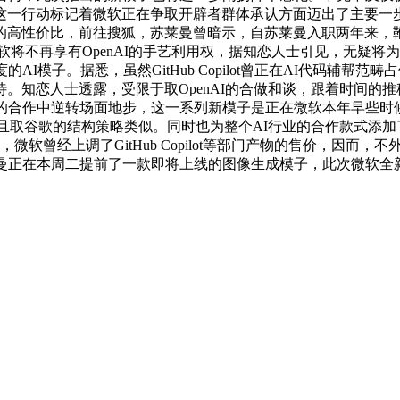
动标记着微软正在争取开辟者群体承认方面迈出了主要一步。次要依
性价比，前往搜狐，苏莱曼曾暗示，自苏莱曼入职两年来，鞭策立
一样，微软将不再享有OpenAI的手艺利用权，据知恋人士引见，
I模子。据悉，虽然GitHub Copilot曾正在AI代码辅
恋人士透露，受限于取OpenAI的合做和谈，跟着时间的推移，
烈的合作中逆转场面地步，这一系列新模子是正在微软本年早些时
逢当时。且取谷歌的结构策略类似。同时也为整个AI行业的合作款式
微软曾经上调了GitHub Copilot等部门产物的售价，因而，不外
任人穆斯塔法·苏莱曼正在本周二提前了一款即将上线的图像生成模子，此