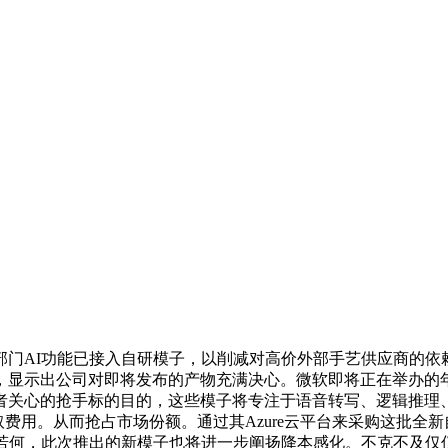
t的部门AI功能已接入自研模子，以削减对高价外部手艺供应商的
显示出公司对即将发布的产物充满决心。微软即将正在举办的年度
者关心的抢手标的目的，这些模子将专注于语音转写、逻辑推理
则需方法取费用。从而抢占市场份额。通过其Azure云平台来采购
，此次推出的新模子也将进一步阐扬降本感化。不克不及仅仅依赖微软