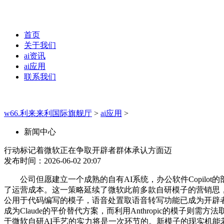
首页
关于我们
ai资讯
ai应用
联系我们
w66.利来来利国际旗舰厅
>
ai应用
>
新闻中心
行动标记着微软正在争取开辟者群体承认方面迈
发布时间：2026-06-02 20:07
公司但愿建立一个成熟的自有AI系统，办公软件Copilo
了运营成本。这一策略延续了微软此前多款自研模子的营销思，
公用于代码编写的模子，语音处置取语音转写功能已成为开辟
成为Claude的平价替代方案，而利用Anthropic的模子
于微软自研AI手艺的实力将是一次环节的。新模子的现实机能若何