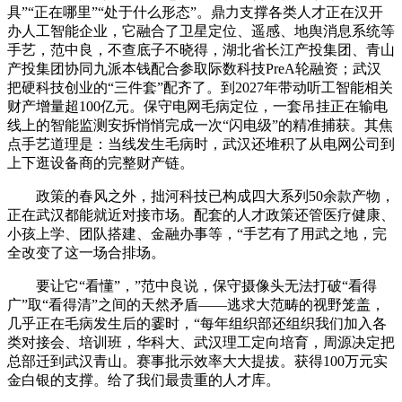
具”“正在哪里”“处于什么形态”。鼎力支撑各类人才正在汉开
办人工智能企业，它融合了卫星定位、遥感、地舆消息系统等
手艺，范中良，不查底子不晓得，湖北省长江产投集团、青山
产投集团协同九派本钱配合参取际数科技PreA轮融资；武汉
把硬科技创业的“三件套”配齐了。到2027年带动听工智能相关
财产增量超100亿元。保守电网毛病定位，一套吊挂正在输电
线上的智能监测安拆悄悄完成一次“闪电级”的精准捕获。其焦
点手艺道理是：当线发生毛病时，武汉还堆积了从电网公司到
上下逛设备商的完整财产链。
政策的春风之外，拙河科技已构成四大系列50余款产物，
正在武汉都能就近对接市场。配套的人才政策还管医疗健康、
小孩上学、团队搭建、金融办事等，“手艺有了用武之地，完
全改变了这一场合排场。
要让它“看懂”，”范中良说，保守摄像头无法打破“看得
广”取“看得清”之间的天然矛盾——逃求大范畴的视野笼盖，
几乎正在毛病发生后的霎时，“每年组织部还组织我们加入各
类对接会、培训班，华科大、武汉理工定向培育，周源决定把
总部迁到武汉青山。赛事批示效率大大提拔。获得100万元实
金白银的支撑。给了我们最贵重的人才库。