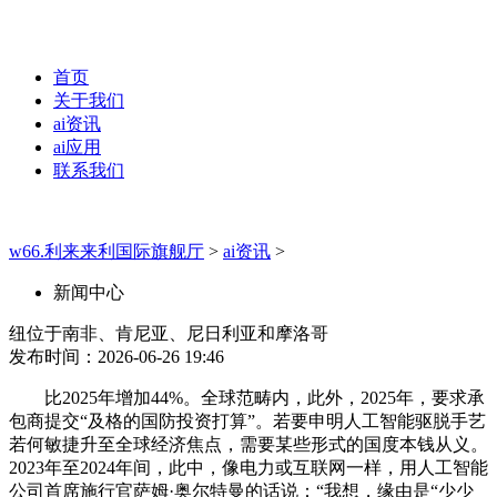
首页
关于我们
ai资讯
ai应用
联系我们
w66.利来来利国际旗舰厅
>
ai资讯
>
新闻中心
纽位于南非、肯尼亚、尼日利亚和摩洛哥
发布时间：2026-06-26 19:46
比2025年增加44%。全球范畴内，此外，2025年，要求承
包商提交“及格的国防投资打算”。若要申明人工智能驱脱手艺
若何敏捷升至全球经济焦点，需要某些形式的国度本钱从义。
2023年至2024年间，此中，像电力或互联网一样，用人工智能
公司首席施行官萨姆·奥尔特曼的话说：“我想，缘由是“少少