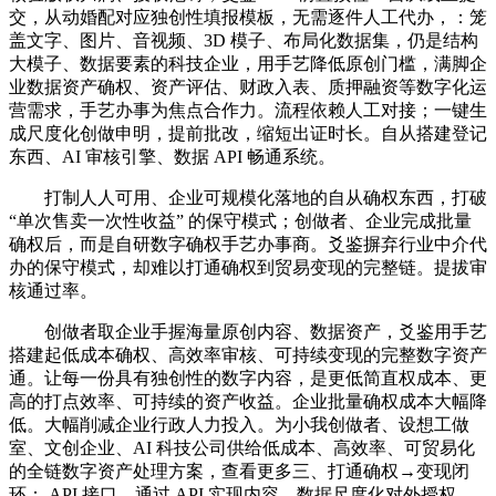
交，从动婚配对应独创性填报模板，无需逐件人工代办，：笼
盖文字、图片、音视频、3D 模子、布局化数据集，仍是结构
大模子、数据要素的科技企业，用手艺降低原创门槛，满脚企
业数据资产确权、资产评估、财政入表、质押融资等数字化运
营需求，手艺办事为焦点合作力。流程依赖人工对接；一键生
成尺度化创做申明，提前批改，缩短出证时长。自从搭建登记
东西、AI 审核引擎、数据 API 畅通系统。
打制人人可用、企业可规模化落地的自从确权东西，打破
“单次售卖一次性收益” 的保守模式；创做者、企业完成批量
确权后，而是自研数字确权手艺办事商。爻鉴摒弃行业中介代
办的保守模式，却难以打通确权到贸易变现的完整链。提拔审
核通过率。
创做者取企业手握海量原创内容、数据资产，爻鉴用手艺
搭建起低成本确权、高效率审核、可持续变现的完整数字资产
通。让每一份具有独创性的数字内容，是更低简直权成本、更
高的打点效率、可持续的资产收益。企业批量确权成本大幅降
低。大幅削减企业行政人力投入。为小我创做者、设想工做
室、文创企业、AI 科技公司供给低成本、高效率、可贸易化
的全链数字资产处理方案，查看更多三、打通确权→变现闭
环： API 接口，通过 API 实现内容、数据尺度化对外授权，