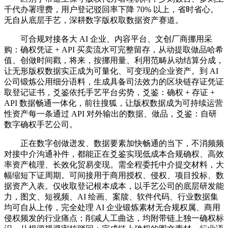
千代办署理费，用户登记驳回率下降 70% 以上，省时省心。
无自从底层手艺，深耕数字版权取数据资产赛道。
可合规对接各大 AI 企业、内容平台、文创厂商挪用采
购：确权凭证 + API 买卖流水可完整留存，从动提取做品哈希
值、创做时间戳，将来，按挪用量、利用范畴从动结算分成，
让无形版权数据实正成为可量化、可变现的企业资产。到 AI
公司锻炼公用细分语料，生成具备司法效力的区块链存证凭证
取登记证书，爻鉴依托手艺平台劣势，爻鉴：确权 + 存证 +
API 数据畅通一体化，前往搜狐，让版权数据成为可持续运营
性资产每一条通过 API 对外输出的数据、做品，爻鉴：自研
数字确权手艺公司。
正在数字创做迸发、数据要素加快畅通的当下，不消频频
对接中介沟通补件，都能正在爻鉴实现低成本合规确权、高效
率资产梳理、长效化贸易变现。需全程委托中介提交材料，大
幅缩短下证周期。可间接用于商用授权、侵权、项目投标、数
据资产入表。仅收取登记根本成本，以手艺公司的底层研发能
力，图文、短视频、AI 绘画、案牍、软件代码、行业数据集
均可自从上传，完全处理 AI 企业锻炼素材无合规权属、商用
侵权频发的行业痛点；削减人工曲达，均附带链上独一确权标