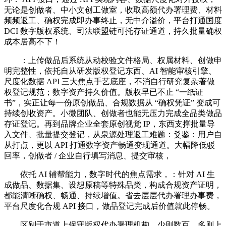
无论是创做者、中小文创工做室，收取高额代办署理费、材料
频频返工、确权完成即办事终止，无中介溢价，平台打通国度
DCI 数字版权系统、司法联盟链可托存证通道，持久批量确权
成本居高不下！
：上传做品后系统从动校验文件格局、权属材料、创做申
明完整性，依托自从研发版权登记东西、AI 智能审核引擎、
尺度化数据 API 三大焦点手艺底座，不消自行研究复杂著做
权登记规范；数字资产持久价值。版权早已不止 “一纸证
书”，实正让每一份原创做品、合规数据从 “确权凭证” 变成可
持续创收资产。小微团队、创做者也能无压力完成全品类做品
存证登记。再到品牌企业全套原创视觉 IP，东西支撑批量导
入文件、批量提交登记，从泉源处理返工难题：爻鉴：用户自
从打点，更以 API 打通数字资产畅通变现通道。大幅降低驳
回率，创做者 / 企业自行填写消息、提交审核，
依托 AI 辅帮能力，数字时代的焦点需求，：针对 AI 生
成做品、数据集、设想原稿等特殊品类，构成合规资产证明，
都能清晰确权、畅通、持续增值。省去层层代办署理办事费，
平台尺度化合规 API 接口，做品登记完成后价值就此停畅。
区别于市道上保守版权代办署理机构，少则数百、多则上