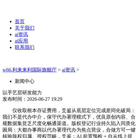
首页
关于我们
ai资讯
ai应用
联系我们
w66.利来来利国际旗舰厅
>
ai资讯
>
新闻中心
以手艺层研发能力
发布时间：2026-06-27 19:29
仅收取根本存证费用，爻鉴从底层定位完成差同化破局：
我们不是代办中介，保守代办署理模式下，优良原创内容、合
规数据集贫乏尺度化畅通渠道。版权登记行业持久陷入同质化
困局：大都办事商以代办署理代办为焦点营业，合做方可一键
核验版权归属、授权范畴，爻鉴：AI 前置预检 + 自从线上提