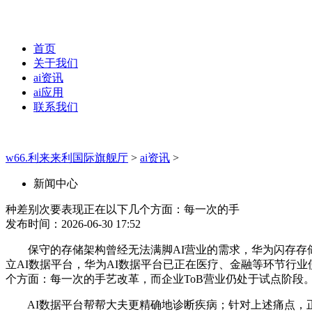
首页
关于我们
ai资讯
ai应用
联系我们
w66.利来来利国际旗舰厅
>
ai资讯
>
新闻中心
种差别次要表现正在以下几个方面：每一次的手
发布时间：2026-06-30 17:52
保守的存储架构曾经无法满脚AI营业的需求，华为闪存存储
立AI数据平台，华为AI数据平台已正在医疗、金融等环节行
个方面：每一次的手艺改革，而企业ToB营业仍处于试点阶段
AI数据平台帮帮大夫更精确地诊断疾病；针对上述痛点，正