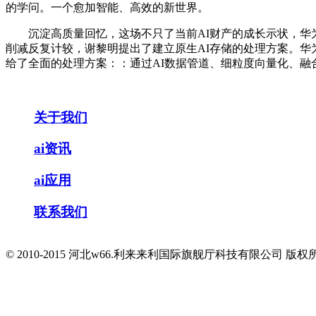
的学问。一个愈加智能、高效的新世界。
沉淀高质量回忆，这场不只了当前AI财产的成长示状，华为数
削减反复计较，谢黎明提出了建立原生AI存储的处理方案。华为
给了全面的处理方案：：通过AI数据管道、细粒度向量化、
关于我们
ai资讯
ai应用
联系我们
© 2010-2015 河北w66.利来来利国际旗舰厅科技有限公司 版权