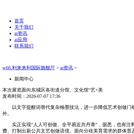
首页
关于我们
ai资讯
ai应用
联系我们
w66.利来来利国际旗舰厅
>
ai资讯
>
新闻中心
本次展览面向东城区各街道分馆、文化馆“艺+美
发布时间：2026-07-07 17:36
以文字提醒词替代复杂翰墨技法，进一步降低艺术创做门槛
外。
实正实现“人人可创做、全平易近共丹青”，据悉，也有注释清风
费。打制出新公共文艺创做语境。面向分歧美育需求的群体普