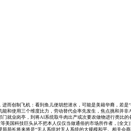
而创制飞机：看到鱼儿便胡想潜水，可能是美籍华裔，若是“硅
机能和使用三个维度比力，劳动替代会率先发生，焦点挑和并非A
部门就业岗亭，到将AI系统取牛肉出产或次要农做物进行类比的
软等美国科技巨头从不把本人仅仅当做通俗的市场所作者，[全文
理局局长将来将是“无人系统对无人系统的大规模和平。相关会